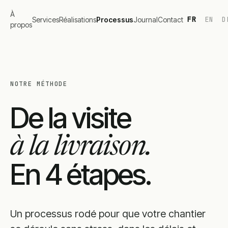
À
FR
EN
D
Services
Réalisations
Processus
Journal
Contact
propos
NOTRE MÉTHODE
De la visite
à la livraison.
En 4 étapes.
Un processus rodé pour que votre chantier