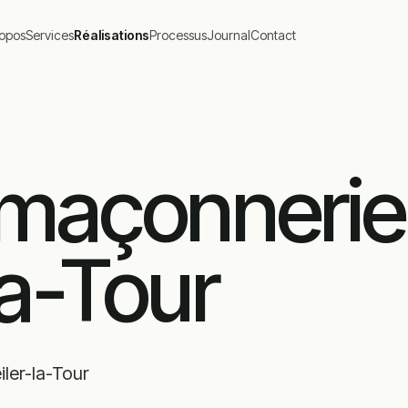
ropos
Services
Réalisations
Processus
Journal
Contact
 maçonnerie
a-Tour
ler-la-Tour