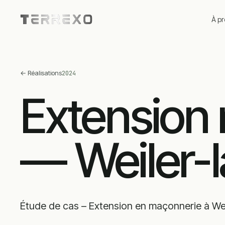
À p
←
Réalisations
2024
Extension
— Weiler-l
Étude de cas – Extension en maçonnerie à Wei