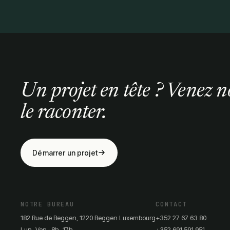
Un projet en tête ? Venez n
le raconter.
Démarrer un projet
NOTRE BUREAU
CONTACT
182 Rue de Beggen, 1220 Beggen Luxembourg
+352 27 67 63 80
Lun–Ven · 8h–17h
+352 691 591 951