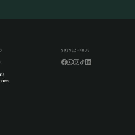
S
SUIVEZ-NOUS
s
ons
bains