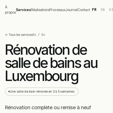
À
FR
EN
D
Services
Réalisations
Processus
Journal
Contact
propos
←
Tous les services
04
/
04
Rénovation de
salle de bains au
Luxembourg
Une salle de bain rénovée en 3 à 5 semaines.
Rénovation complète ou remise à neuf