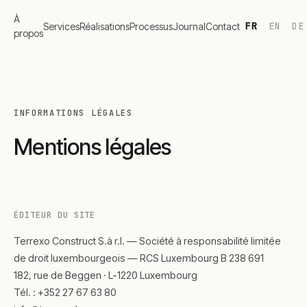
À
FR
EN
DE
Services
Réalisations
Processus
Journal
Contact
propos
INFORMATIONS LÉGALES
Mentions légales
ÉDITEUR DU SITE
Terrexo Construct S.à r.l. — Société à responsabilité limitée
de droit luxembourgeois — RCS Luxembourg B 238 691
182, rue de Beggen · L-1220 Luxembourg
Tél. : +352 27 67 63 80