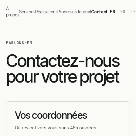
À
FR
EN
D
Services
Réalisations
Processus
Journal
Contact
propos
PARLONS-EN
Contactez-nous
pour votre projet
Vos coordonnées
On revient vers vous sous 48h ouvrées.