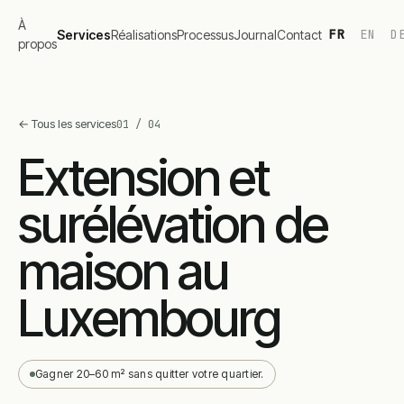
À
FR
EN
D
Services
Réalisations
Processus
Journal
Contact
propos
←
Tous les services
01
/
04
Extension et
surélévation de
maison au
Luxembourg
Gagner 20–60 m² sans quitter votre quartier.