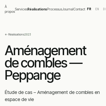
À
FR
EN
D
Services
Réalisations
Processus
Journal
Contact
propos
←
Réalisations
2023
Aménagement
de combles —
Peppange
Étude de cas – Aménagement de combles en
espace de vie