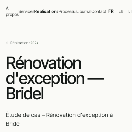
À
FR
EN
D
Services
Réalisations
Processus
Journal
Contact
propos
←
Réalisations
2024
Rénovation
d'exception —
Bridel
Étude de cas – Rénovation d'exception à
Bridel