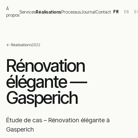
À
FR
EN
D
Services
Réalisations
Processus
Journal
Contact
propos
←
Réalisations
2022
Rénovation
élégante —
Gasperich
Étude de cas – Rénovation élégante à
Gasperich