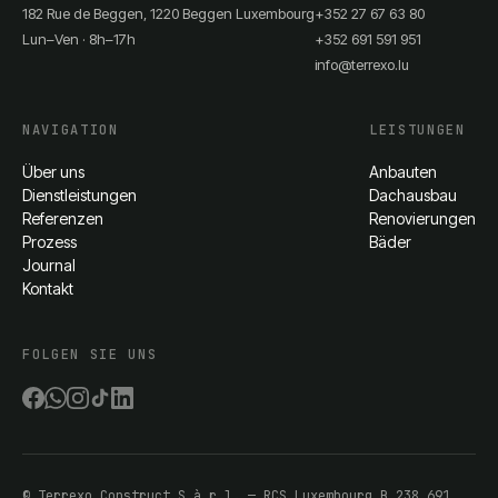
182 Rue de Beggen, 1220 Beggen Luxembourg
+352 27 67 63 80
Lun–Ven · 8h–17h
+352 691 591 951
info@terrexo.lu
NAVIGATION
LEISTUNGEN
Über uns
Anbauten
Dienstleistungen
Dachausbau
Referenzen
Renovierungen
Prozess
Bäder
Journal
Kontakt
FOLGEN SIE UNS
©
Terrexo Construct S.à r.l.
— RCS Luxembourg
B 238 691