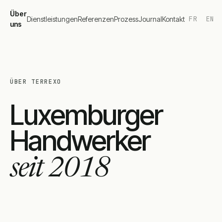
Über
FR
EN
Dienstleistungen
Referenzen
Prozess
Journal
Kontakt
uns
ÜBER TERREXO
Luxemburger
Handwerker
seit 2018