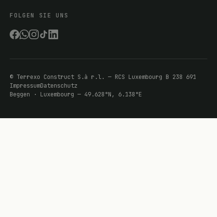
FOLGEN SIE UNS
©
Terrexo Construct S.à r.l.
— RCS Luxembourg
B 238 691
Impressum
Datenschutz
Beggen · Luxembourg — 49.628°N, 6.138°E