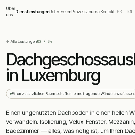
Über
FR
EN
Dienstleistungen
Referenzen
Prozess
Journal
Kontakt
uns
←
Alle Leistungen
02
/
04
Dachgeschossaus
in Luxemburg
Einen zusätzlichen Raum schaffen, ohne tragende Wände anzufassen.
Einen ungenutzten Dachboden in einen hellen 
verwandeln. Isolierung, Velux-Fenster, Mezzanin
Badezimmer — alles, was nötig ist, um Ihren D