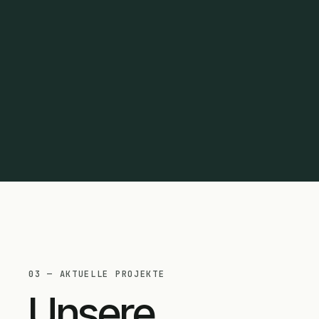
FLÄCHE
DAUER
240 m²
9 mois
03 —
AKTUELLE PROJEKTE
Unsere