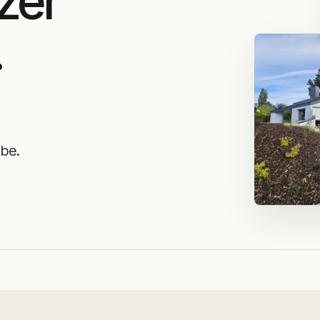
zer
.
be.