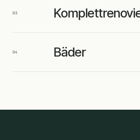
Komplettrenovi
03
Bäder
04