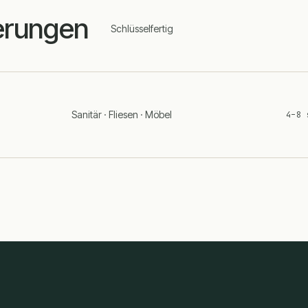
erungen
Schlüsselfertig
Sanitär · Fliesen · Möbel
4–8 